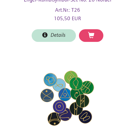
Engel-Kombisymbol-Set No. 26 Norael
Art.Nr.: T26
105,50 EUR
Details