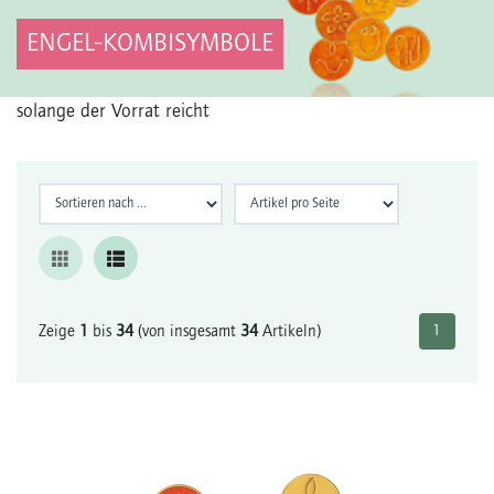
ENGEL-KOMBISYMBOLE
solange der Vorrat reicht
Zeige
1
bis
34
(von insgesamt
34
Artikeln)
1