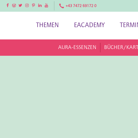
Facebook
Facebook
Twitter
Instagram
Pinterest
LinkedIn
YouTube
+43 7472 69172 0
THEMEN
EACADEMY
TERMI
AURA-ESSENZEN
BÜCHER/KAR