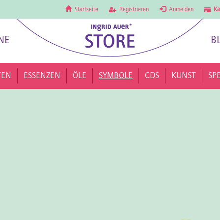
Startseite
Registrieren
Anmelden
Ka
NE
B
TEN
ESSENZEN
ÖLE
SYMBOLE
CDS
KUNST
SP