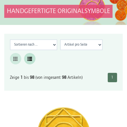
HANDGEFERTIGTE ORIGINALSYMBOLE
Zeige
1
bis
98
(von insgesamt
98
Artikeln)
1