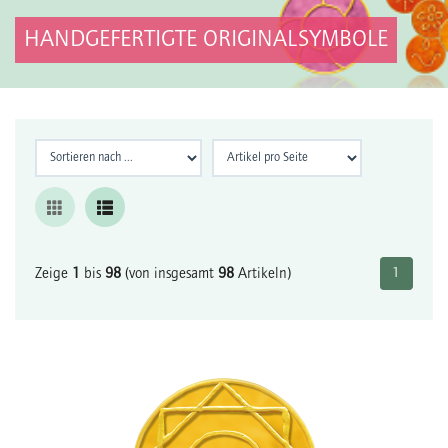
HANDGEFERTIGTE ORIGINALSYMBOLE
Zeige
1
bis
98
(von insgesamt
98
Artikeln)
1