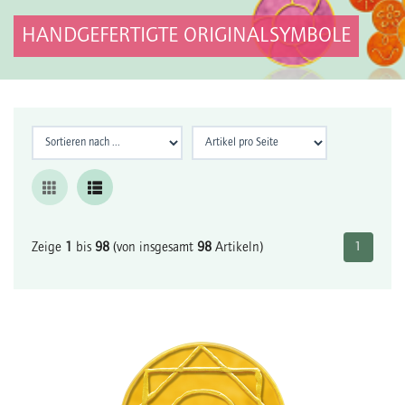
HANDGEFERTIGTE ORIGINALSYMBOLE
Zeige
1
bis
98
(von insgesamt
98
Artikeln)
1