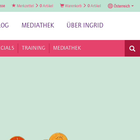
sse
Merkzettel
0
Artikel
Warenkorb
0
Artikel
Österreich
LOG
MEDIATHEK
ÜBER INGRID
ECIALS
TRAINING
MEDIATHEK