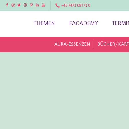
Facebook
Facebook
Twitter
Instagram
Pinterest
LinkedIn
YouTube
+43 7472 69172 0
THEMEN
EACADEMY
TERMI
AURA-ESSENZEN
BÜCHER/KAR