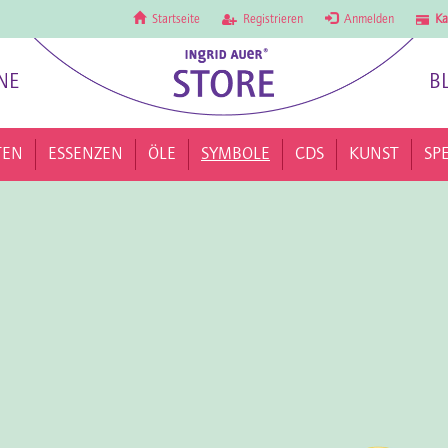
Startseite
Registrieren
Anmelden
Ka
NE
B
TEN
ESSENZEN
ÖLE
SYMBOLE
CDS
KUNST
SP