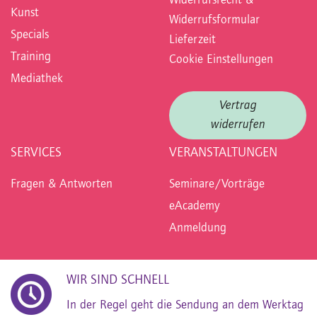
Widerrufsrecht &
Kunst
Widerrufsformular
Specials
Lieferzeit
Training
Cookie Einstellungen
Mediathek
Vertrag
widerrufen
SERVICES
VERANSTALTUNGEN
Fragen & Antworten
Seminare/Vorträge
eAcademy
Anmeldung
WIR SIND SCHNELL
In der Regel geht die Sendung an dem Werktag