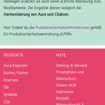
Deswegen ersetzen sie auch keine ärztliche Betreuung bzw.
Medikamente. Die Engelöle dienen lediglich der
Harmonisierung von Aura und Chakren
.
Hier findest du die
Produktsicherheitsinformationen
gemäß
EU-Produktsicherheitsverordnung (GPSR).
PRODUKTE
HILFE
Aura-Essenzen
Zahlung & Versand
Privatsphäre und
Bücher/Karten
Datenschutz
Essenzen
Unsere AGB
Öle
Impressum
Symbole
Kontakt
CDs