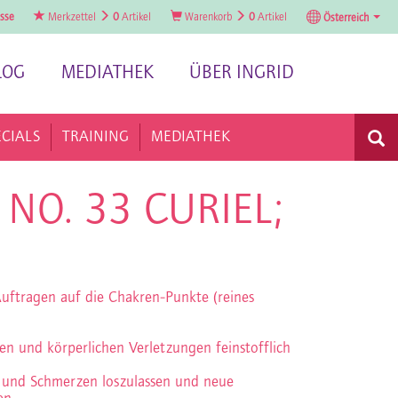
sse
Merkzettel
0
Artikel
Warenkorb
0
Artikel
Österreich
LOG
MEDIATHEK
ÜBER INGRID
ECIALS
TRAINING
MEDIATHEK
NO. 33 CURIEL;
Auftragen auf die Chakren-Punkte (reines
hen und körperlichen Verletzungen feinstofflich
 und Schmerzen loszulassen und neue