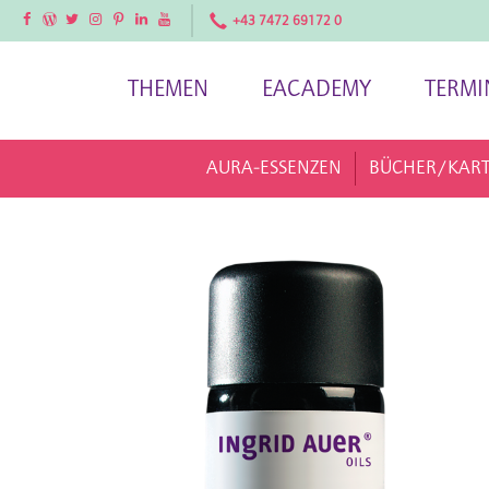
Facebook
Facebook
Twitter
Instagram
Pinterest
LinkedIn
YouTube
+43 7472 69172 0
THEMEN
EACADEMY
TERMI
AURA-ESSENZEN
BÜCHER/KAR