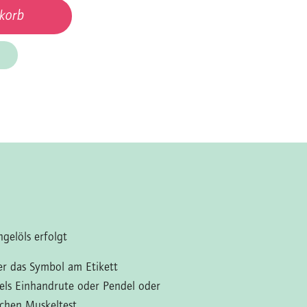
korb
gelöls erfolgt
ber das Symbol am Etikett
tels Einhandrute oder Pendel oder
schen Muskeltest