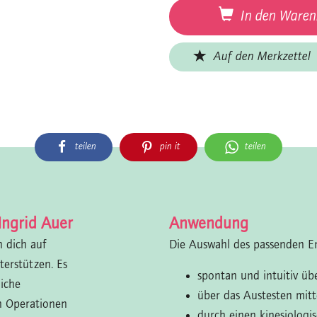
In den Waren
Auf den Merkzettel
teilen
pin it
teilen
Ingrid Auer
Anwendung
 dich auf
Die Auswahl des passenden En
erstützen. Es
spontan und intuitiv ü
liche
über das Austesten mit
h Operationen
durch einen kinesiologi