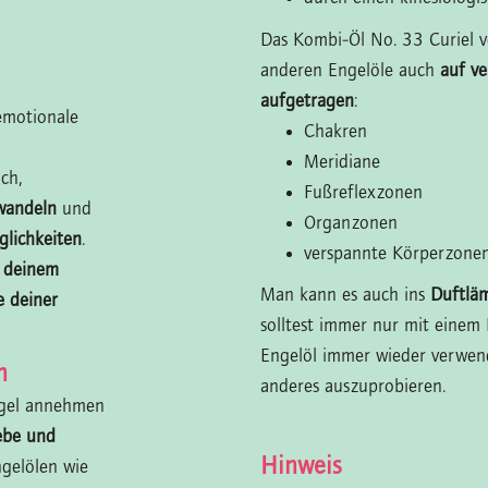
Das Kombi-Öl No. 33 Curiel v
anderen Engelöle auch
auf ve
aufgetragen
:
emotionale
Chakren
Meridiane
ch,
Fußreflexzonen
wandeln
und
Organzonen
lichkeiten
.
verspannte Körperzonen,
t deinem
Man kann es auch ins
Duftlä
 deiner
solltest immer nur mit einem 
Engelöl immer wieder verwend
n
anderes auszuprobieren.
gel annehmen
ebe und
Hinweis
ngelölen wie