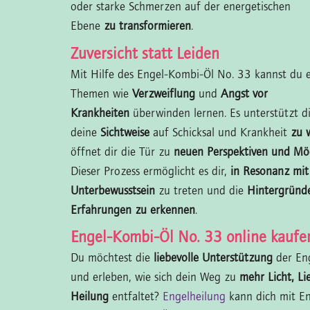
oder starke Schmerzen auf der energetischen
Ebene
zu transformieren
.
Zuversicht statt Leiden
Mit Hilfe des Engel-Kombi-Öl No. 33 kannst du 
Themen wie
Verzweiflung
und
Angst vor
Krankheiten
überwinden lernen. Es unterstützt di
deine
Sichtweise
auf Schicksal und Krankheit
zu 
öffnet dir die Tür zu
neuen Perspektiven und Mög
Dieser Prozess ermöglicht es dir,
in Resonanz mi
Unterbewusstsein
zu treten und die
Hintergründe
Erfahrungen zu erkennen
.
Engel-Kombi-Öl No. 33 online kaufe
Du möchtest die
liebevolle Unterstützung
der En
und erleben, wie sich dein Weg zu
mehr Licht, Li
Heilung
entfaltet?
Engelheilung
kann dich mit E