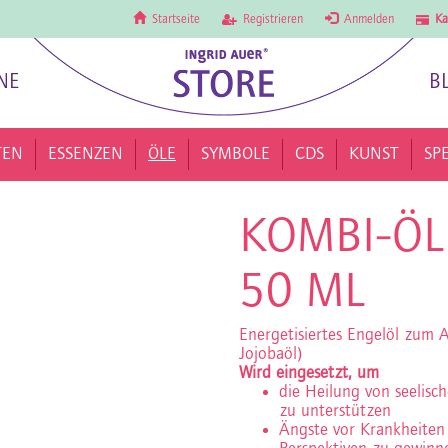
Startseite
Registrieren
Anmelden
Ka
NE
B
TEN
ESSENZEN
ÖLE
SYMBOLE
CDS
KUNST
SP
KOMBI-ÖL 
50 ML
Energetisiertes Engelöl zum 
Jojobaöl)
Wird eingesetzt, um
die Heilung von seelisc
zu unterstützen
Ängste vor Krankheiten