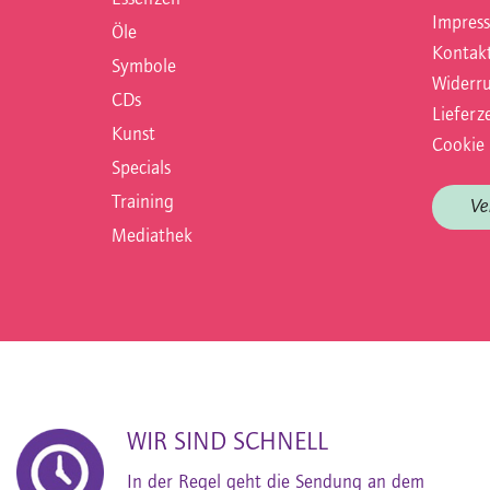
Impres
Öle
Kontak
Symbole
Widerru
CDs
Lieferze
Kunst
Cookie 
Specials
Training
Ve
Mediathek
WIR SIND SCHNELL
In der Regel geht die Sendung an dem