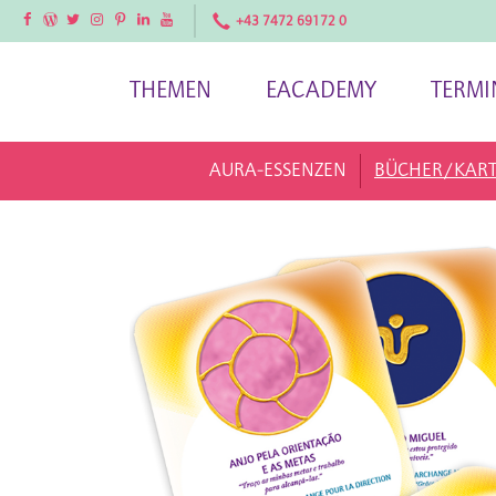
Facebook
Facebook
Twitter
Instagram
Pinterest
LinkedIn
YouTube
+43 7472 69172 0
THEMEN
EACADEMY
TERMI
AURA-ESSENZEN
BÜCHER/KAR