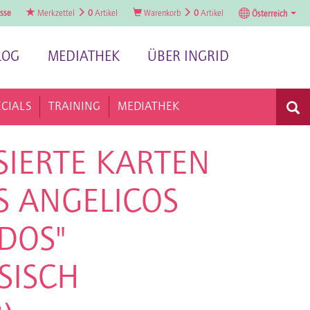
sse
Merkzettel
0
Artikel
Warenkorb
0
Artikel
Österreich
LOG
MEDIATHEK
ÜBER INGRID
ECIALS
TRAINING
MEDIATHEK
SIERTE KARTEN
S ANGELICOS
DOS"
SISCH