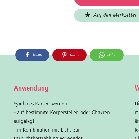
Auf den Merkzettel
teilen
pin it
teilen
Anwendung
W
Symbole/Karten werden
D
- auf bestimmte Körperstellen oder Chakren
m
aufgelegt,
ä
- in Kombination mit Licht zur
l
Farblichtbestrahlung verwendet,
C