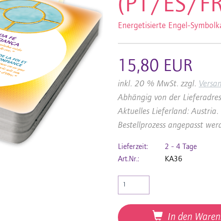
(PT/ES/FR
Energetisierte Engel-Symbolk
15,80 EUR
inkl. 20 % MwSt. zzgl.
Versa
Abhängig von der Lieferadres
Aktuelles Lieferland: Austri
Bestellprozess angepasst wer
Lieferzeit:
2 - 4 Tage
Art.Nr.:
KA36
In den Waren