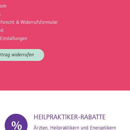
sum
t
fsrecht & Widerrufsformular
it
Einstellungen
rtrag widerrufen
HEILPRAKTIKER-RABATTE
Ärzten, Heilpraktikern und Energetikern