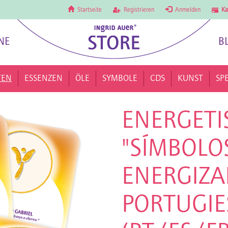
Startseite
Registrieren
Anmelden
Ka
NE
B
TEN
ESSENZEN
ÖLE
SYMBOLE
CDS
KUNST
SP
ENERGETI
"SÍMBOLO
ENERGIZA
PORTUGIE