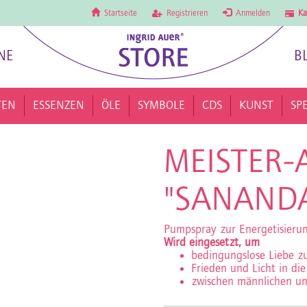
Startseite
Registrieren
Anmelden
Ka
NE
B
TEN
ESSENZEN
ÖLE
SYMBOLE
CDS
KUNST
SP
MEISTER-
"SANANDA
Pumpspray zur Energetisier
Wird eingesetzt, um
bedingungslose Liebe z
Frieden und Licht in di
zwischen männlichen un