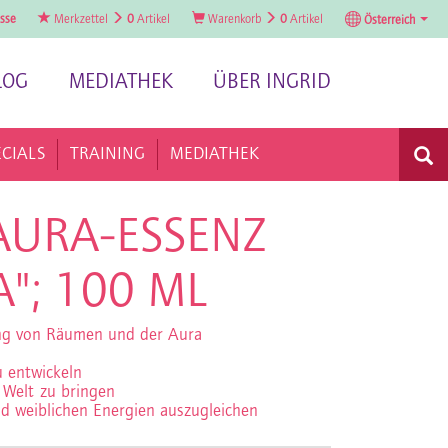
sse
Merkzettel
0
Artikel
Warenkorb
0
Artikel
Österreich
LOG
MEDIATHEK
ÜBER INGRID
ECIALS
TRAINING
MEDIATHEK
AURA-ESSENZ
"; 100 ML
ung von Räumen und der Aura
u entwickeln
e Welt zu bringen
d weiblichen Energien auszugleichen