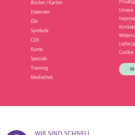
Privats
Bücher/Karten
Unsere
Essenzen
Impres
Öle
Kontak
Symbole
Widerru
CDs
Lieferze
Kunst
Cookie 
Specials
Training
Ve
Mediathek
WIR SIND SCHNELL