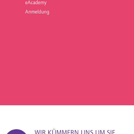
eAcademy
Anmeldung
WIR KÜMMERN UNS UM SIE