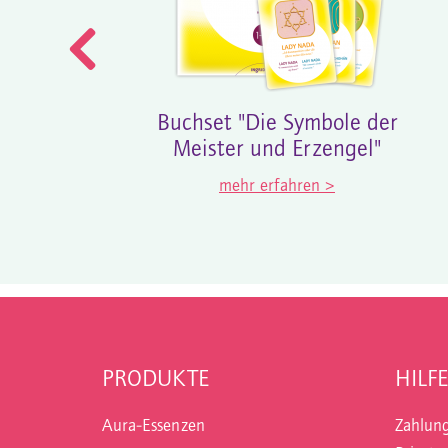
Buchset "Die Symbole der
Meister und Erzengel"
mehr erfahren >
PRODUKTE
HILFE
Aura-Essenzen
Zahlun