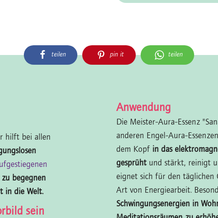
teilen
pin it
teilen
Anwendung
Die Meister-Aura-Essenz "San
anderen Engel-Aura-Essenzen
hilft bei allen
dem Kopf
in das elektromagn
gungslosen
gesprüht
und stärkt, reinigt 
ufgestiegenen
eignet sich für den täglichen
e zu begegnen
Art von Energiearbeit. Besonde
 in die Welt.
Schwingungsenergien in Wohn
rbild sein
Meditationsräumen zu erhöh