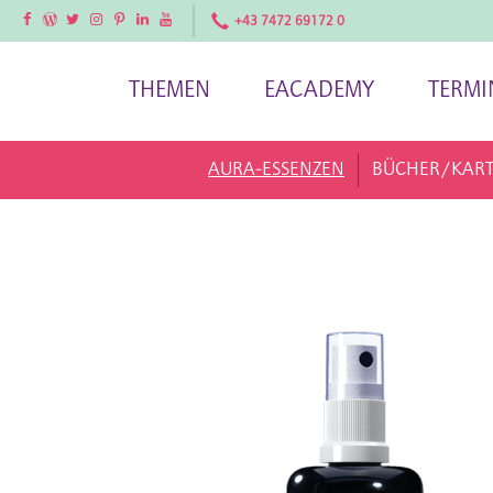
Facebook
Facebook
Twitter
Instagram
Pinterest
LinkedIn
YouTube
+43 7472 69172 0
THEMEN
EACADEMY
TERMI
AURA-ESSENZEN
BÜCHER/KAR