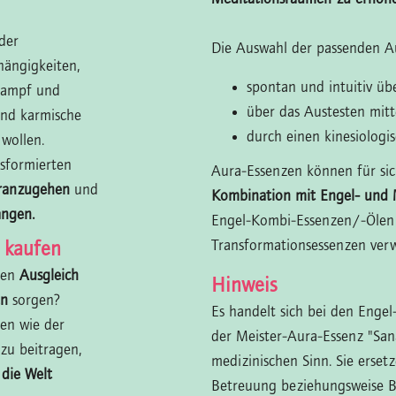
der
Die Auswahl der passenden Au
ängigkeiten,
spontan und intuitiv ü
zkampf und
über das Austesten mit
und karmische
durch einen kinesiologi
wollen.
sformierten
Aura-Essenzen können für sic
oranzugehen
und
Kombination mit Engel- und 
angen.
Engel-Kombi-Essenzen/-Ölen
Transformationsessenzen ver
 kaufen
nen
Ausgleich
Hinweis
en
sorgen?
Es handelt sich bei den Enge
en wie der
der Meister-Aura-Essenz "San
zu beitragen,
medizinischen Sinn. Sie erset
 die Welt
Betreuung beziehungsweise 