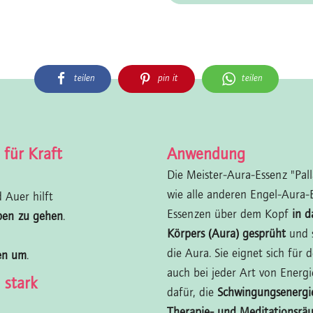
teilen
pin it
teilen
 für Kraft
Anwendung
Die Meister-Aura-Essenz "Pal
wie alle anderen Engel-Aura-
 Auer hilft
Essenzen über dem Kopf
in d
eben zu gehen
.
Körpers (Aura) gesprüht
und 
die Aura. Sie eignet sich für
nen um
.
auch bei jeder Art von Energie
 stark
dafür, die
Schwingungsenergi
Therapie- und Meditationsrä