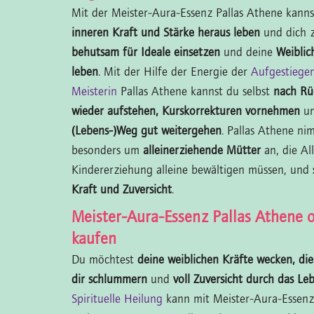
Mit der Meister-Aura-Essenz Pallas Athene kann
inneren Kraft und Stärke heraus leben
und dich z
behutsam für Ideale einsetzen
und deine
Weiblich
leben
. Mit der Hilfe der Energie der
Aufgestiege
Meisterin
Pallas Athene kannst du selbst
nach Rü
wieder aufstehen, Kurskorrekturen vornehmen
un
(Lebens-)Weg gut weitergehen
. Pallas Athene ni
besonders um
alleinerziehende Mütter
an, die Al
Kindererziehung alleine bewältigen müssen, und
Kraft und Zuversicht
.
Meister-Aura-Essenz Pallas Athene o
kaufen
Du möchtest
deine weiblichen Kräfte wecken, di
dir schlummern
und
voll Zuversicht durch das L
Spirituelle Heilung
kann mit Meister-Aura-Essenz