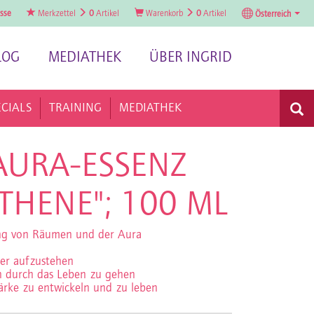
sse
Merkzettel
0
Artikel
Warenkorb
0
Artikel
Österreich
LOG
MEDIATHEK
ÜBER INGRID
ECIALS
TRAINING
MEDIATHEK
AURA-ESSENZ
THENE"; 100 ML
ung von Räumen und der Aura
er aufzustehen
ch durch das Leben zu gehen
tärke zu entwickeln und zu leben