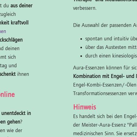
st du
aus deiner
verbessern.
ugleich
keit kraftvoll
Die Auswahl der passenden Au
nen
spontan und intuitiv ü
ckschlägen
über das Austesten mit
d deinen
durch einen kinesiologi
mmt sich
ltag und
Aura-Essenzen können für sic
schenkt
ihnen
Kombination mit Engel- und 
Engel-Kombi-Essenzen/-Ölen
Transformationsessenzen ver
nline
Hinweis
e unentdeckt in
Es handelt sich bei den Enge
eben gehen
?
der Meister-Aura-Essenz "Pal
en wie der
medizinischen Sinn. Sie erset