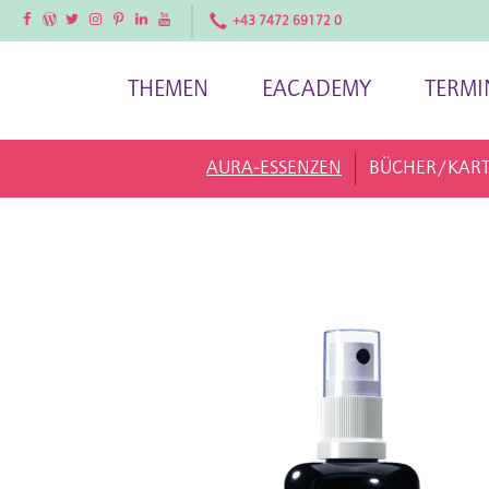
Facebook
Facebook
Twitter
Instagram
Pinterest
LinkedIn
YouTube
+43 7472 69172 0
THEMEN
EACADEMY
TERMI
AURA-ESSENZEN
BÜCHER/KAR