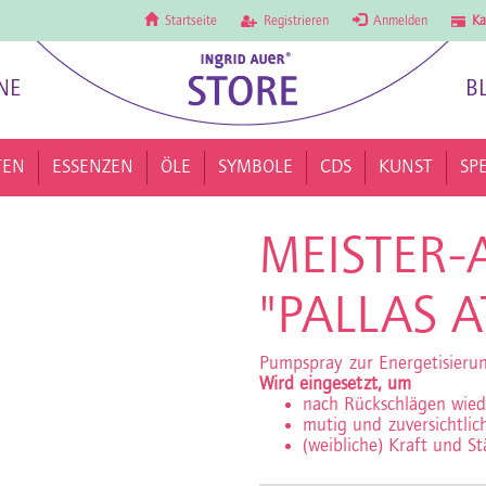
Startseite
Registrieren
Anmelden
Ka
NE
B
TEN
ESSENZEN
ÖLE
SYMBOLE
CDS
KUNST
SP
MEISTER-
"PALLAS A
Pumpspray zur Energetisier
Wird eingesetzt, um
nach Rückschlägen wied
mutig und zuversichtli
(weibliche) Kraft und S