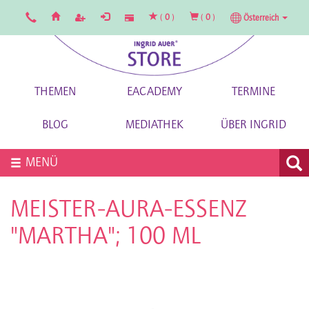
(
0
)
(
0
)
Österreich
THEMEN
EACADEMY
TERMINE
BLOG
MEDIATHEK
ÜBER INGRID
MENÜ
MEISTER-AURA-ESSENZ
"MARTHA"; 100 ML