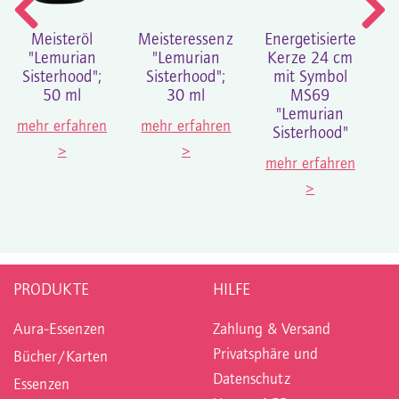
Meisteröl
Meisteressenz
Energetisierte
"Lemurian
"Lemurian
Kerze 24 cm
Sisterhood";
Sisterhood";
mit Symbol
50 ml
30 ml
MS69
"Lemurian
mehr erfahren
mehr erfahren
Sisterhood"
>
>
mehr erfahren
>
PRODUKTE
HILFE
Aura-Essenzen
Zahlung & Versand
Privatsphäre und
Bücher/Karten
Datenschutz
Essenzen