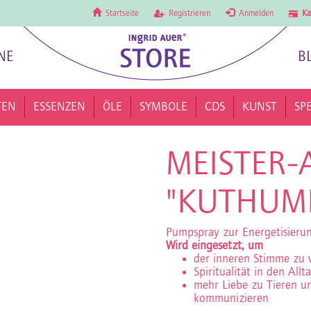
Startseite
Registrieren
Anmelden
Ka
NE
B
TEN
ESSENZEN
ÖLE
SYMBOLE
CDS
KUNST
SP
MEISTER-
"KUTHUMI
Pumpspray zur Energetisier
Wird eingesetzt, um
der inneren Stimme zu 
Spiritualität in den Allt
mehr Liebe zu Tieren u
kommunizieren