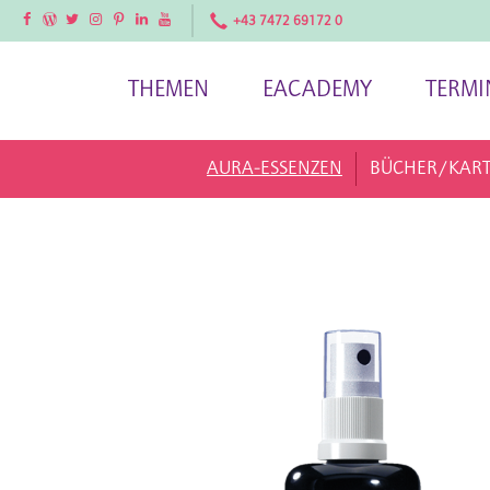
Facebook
Facebook
Twitter
Instagram
Pinterest
LinkedIn
YouTube
+43 7472 69172 0
THEMEN
EACADEMY
TERMI
AURA-ESSENZEN
BÜCHER/KAR