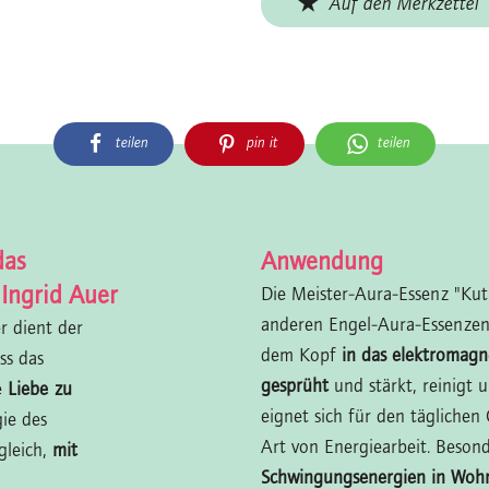
Auf den Merkzettel
teilen
pin it
teilen
das
Anwendung
 Ingrid Auer
Die Meister-Aura-Essenz "Kut
anderen Engel-Aura-Essenzen
r dient der
dem Kopf
in das elektromagn
ass das
gesprüht
und stärkt, reinigt 
e
Liebe zu
eignet sich für den täglichen
ie des
Art von Energiearbeit. Besonde
gleich,
mit
Schwingungsenergien in Wohn