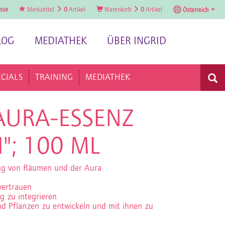
sse
Merkzettel
0
Artikel
Warenkorb
0
Artikel
Österreich
LOG
MEDIATHEK
ÜBER INGRID
ECIALS
TRAINING
MEDIATHEK
AURA-ESSENZ
"; 100 ML
ung von Räumen und der Aura
vertrauen
ag zu integrieren
nd Pflanzen zu entwickeln und mit ihnen zu