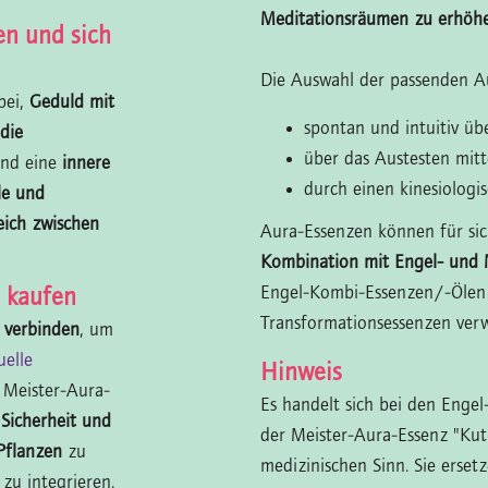
Meditationsräumen zu erhöh
en und sich
Die Auswahl der passenden Au
bei,
Geduld mit
spontan und intuitiv ü
die
über das Austesten mit
nd eine
innere
durch einen kinesiologi
le und
eich zwischen
Aura-Essenzen können für sic
Kombination mit Engel- und 
Engel-Kombi-Essenzen/-Ölen
 kaufen
Transformationsessenzen ver
t verbinden
, um
uelle
Hinweis
 Meister-Aura-
Es handelt sich bei den Enge
,
Sicherheit und
der Meister-Aura-Essenz "Kut
 Pflanzen
zu
medizinischen Sinn. Sie erset
zu integrieren.