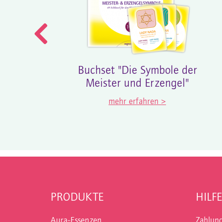
Buchset "Die Symbole der
Meister und Erzengel"
mehr erfahren >
PRODUKTE
HILFE
Aura-Essenzen
Zahlun